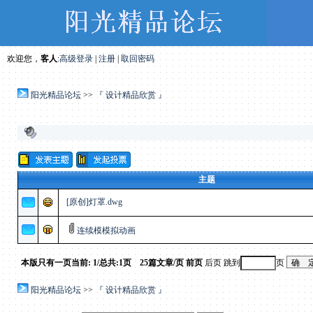
欢迎您，
客人
:
高级登录
|
注册
|
取回密码
阳光精品论坛
>>
『 设计精品欣赏 』
主题
[原创]灯罩.dwg
连续模模拟动画
本版只有一页
当前: 1/总共:1页 25篇文章/页
前页
后页 跳到
页
阳光精品论坛
>>
『 设计精品欣赏 』