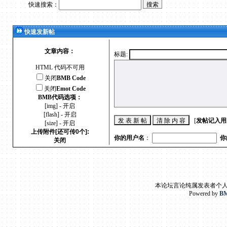
快速搜索：
快速发新帖
文章内容：
标题:
HTML 代码不可用
关闭
BMB Code
关闭
Emot Code
BMB代码选项：
[img] - 开启
[flash] - 开启
[
发帖记入用
[size] - 开启
上传附件[还可传0个]:
你的用户名
：
你
关闭
本论坛言论纯属发表者个
Powered by
BM