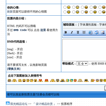
你的心情:
刷新
页面可以获得不同的心情图
投票内容介绍：
辅助面板：
[
字体属性面板
-
字体
HTML 代码不可以用哦
不过
可以 点击
这里
看使用方
BMB Code
法
BMB代码选项：
[img] - 开启
[flash] - 开启
[size] - 开启
帮助模式：
-- 使用 B
请不要填写太长，以免影响页面
[替换文本]
点击下面图标加入表情符号
谁可以发起新投票主题?注册会员都可以啦
阳光精品论坛
>>
『 设计精品欣赏 』
>> 投票程序