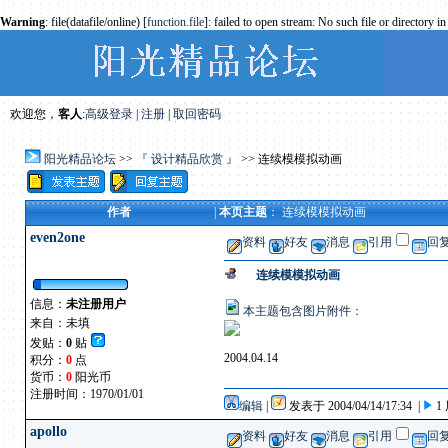
Warning
: file(datafile/online) [
function.file
]: failed to open stream: No such file or directory i
欢迎您，
客人
:
高级登录
|
注册
|
取回密码
阳光精品论坛
>>
『 设计精品欣赏 』
>> 连续模模拟动画
作者
|
本页主题
： 连续模模拟动画
even2one
资料
好友
消息
引用
回
连续模模拟动画
信息：
未注册用户
本主题包含图片附件：
来自：未填
发贴：
0
贴
2004.04.14
积分：
0
点
货币：
0
阳光币
注册时间：1970/01/01
编辑
|
发表于 2004/04/14/17:34 |
1
apollo
资料
好友
消息
引用
回