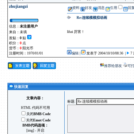
zhujiangzi
资料
好友
消息
引用
回
Re:连续模模拟动画
信息：
未注册用户
lihai 厉害！
来自：未填
发贴：
0
贴
积分：
0
点
货币：
0
阳光币
注册时间：1970/01/01
编辑
|
发表于 2004/10/10/08:36 |
7
推荐给朋友
可
快速回复
文章内容：
标题:
HTML 代码不可用
关闭
BMB Code
关闭
Emot Code
BMB代码选项：
[img] - 开启