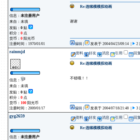
Re:连续模模拟动画
信息：
未注册用户
谢谢
来自：未填
发贴：
0
贴
积分：
0
点
货币：
0
阳光币
注册时间：1970/01/01
编辑
|
发表于 2004/04/23/09:14 |
2
rainmjd
资料
好友
消息
引用
回
Re:连续模模拟动画
不错哦！！
信息：
来自：未填
发贴：
0
贴
积分：
0
点
货币：
100
阳光币
注册时间：2009/01/17
编辑
|
发表于 2004/07/18/21:48 |
3
gyg2659
资料
好友
消息
引用
回
Re:连续模模拟动画
信息：
未注册用户