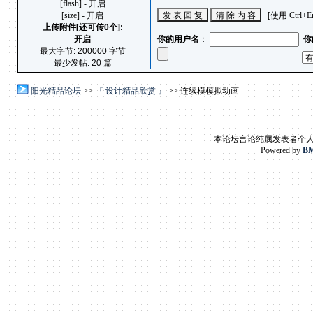
[flash] - 开启
[size] - 开启
[使用 Ctrl+
上传附件[还可传0个]:
开启
你的用户名
：
你
最大字节: 200000 字节
最少发帖: 20 篇
阳光精品论坛
>>
『 设计精品欣赏 』
>> 连续模模拟动画
本论坛言论纯属发表者个
Powered by
BM