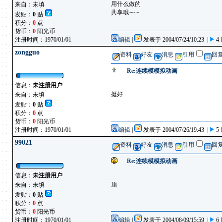
用什么做的
来自：未填
共享哦~~~
发贴：
0
贴
积分：
0
点
货币：
0
阳光币
注册时间：1970/01/01
编辑
|
发表于 2004/07/24/10:23 |
4
zongguo
资料
好友
消息
引用
回
Re:连续模模拟动画
信息：
未注册用户
挺好
来自：未填
发贴：
0
贴
积分：
0
点
货币：
0
阳光币
注册时间：1970/01/01
编辑
|
发表于 2004/07/26/19:43 |
5
99021
资料
好友
消息
引用
回
Re:连续模模拟动画
信息：
未注册用户
顶
来自：未填
发贴：
0
贴
积分：
0
点
货币：
0
阳光币
注册时间：1970/01/01
编辑
|
发表于 2004/08/09/15:59 |
6