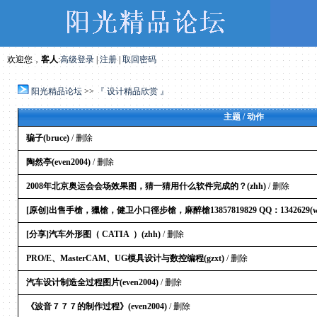
欢迎您，
客人
:
高级登录
|
注册
|
取回密码
阳光精品论坛
>>
『 设计精品欣赏 』
主题 / 动作
骗子(bruce)
/ 删除
陶然亭(even2004)
/ 删除
2008年北京奥运会会场效果图，猜一猜用什么软件完成的？(zhh)
/ 删除
[原创]出售手槍，獵槍，健卫小口徑步槍，麻醉槍13857819829 QQ：1342629(ws
[分享]汽车外形图（ CATIA ）(zhh)
/ 删除
PRO/E、MasterCAM、UG模具设计与数控编程(gzxt)
/ 删除
汽车设计制造全过程图片(even2004)
/ 删除
《波音７７７的制作过程》(even2004)
/ 删除