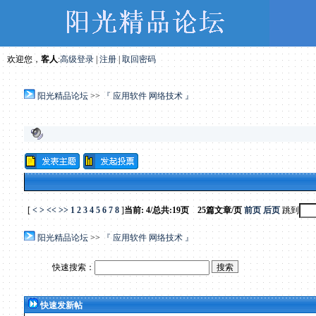
欢迎您，
客人
:
高级登录
|
注册
|
取回密码
阳光精品论坛
>>
『 应用软件 网络技术 』
[
<
>
<<
>>
1
2
3
4
5
6
7
8
]
当前: 4/总共:19页 25篇文章/页
前页
后页
跳到
阳光精品论坛
>>
『 应用软件 网络技术 』
快速搜索：
快速发新帖