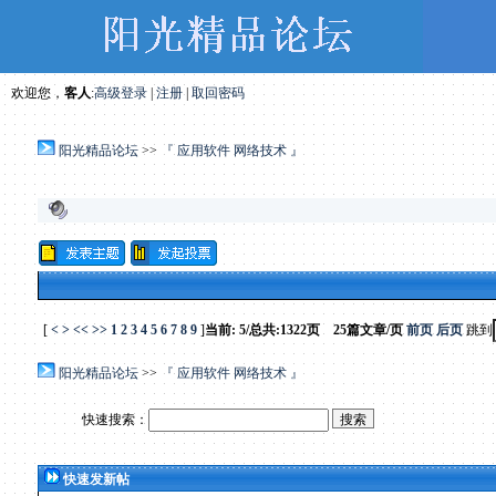
欢迎您，
客人
:
高级登录
|
注册
|
取回密码
阳光精品论坛
>>
『 应用软件 网络技术 』
[
<
>
<<
>>
1
2
3
4
5
6
7
8
9
]
当前: 5/总共:1322页 25篇文章/页
前页
后页
跳到
阳光精品论坛
>>
『 应用软件 网络技术 』
快速搜索：
快速发新帖