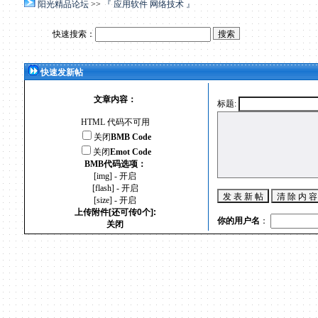
阳光精品论坛
>>
『 应用软件 网络技术 』
快速搜索：
快速发新帖
文章内容：
标题:
HTML 代码不可用
关闭
BMB Code
关闭
Emot Code
BMB代码选项：
[img] - 开启
[flash] - 开启
[size] - 开启
上传附件[还可传0个]:
你的用户名
：
关闭