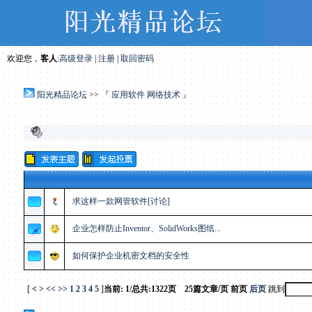
欢迎您，
客人
:
高级登录
|
注册
|
取回密码
阳光精品论坛
>>
『 应用软件 网络技术 』
求这样一款网管软件[讨论]
企业怎样防止Inventor、SolidWorks图纸...
如何保护企业机密文档的安全性
[
<
>
<<
>>
1
2
3
4
5
]
当前: 1/总共:1322页 25篇文章/页
前页
后页
跳到