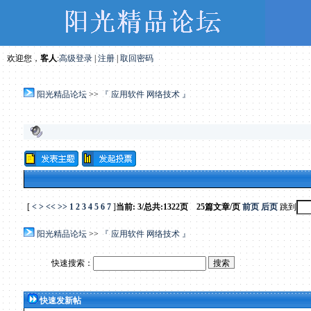
欢迎您，
客人
:
高级登录
|
注册
|
取回密码
阳光精品论坛
>>
『 应用软件 网络技术 』
[
<
>
<<
>>
1
2
3
4
5
6
7
]
当前: 3/总共:1322页 25篇文章/页
前页
后页
跳到
阳光精品论坛
>>
『 应用软件 网络技术 』
快速搜索：
快速发新帖