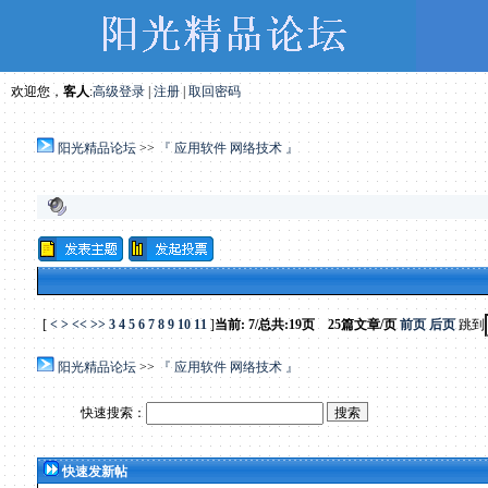
欢迎您，
客人
:
高级登录
|
注册
|
取回密码
阳光精品论坛
>>
『 应用软件 网络技术 』
[
<
>
<<
>>
3
4
5
6
7
8
9
10
11
]
当前: 7/总共:19页 25篇文章/页
前页
后页
跳到
阳光精品论坛
>>
『 应用软件 网络技术 』
快速搜索：
快速发新帖