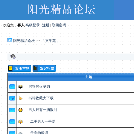
欢迎您，
客人
:
高级登录
|
注册
|
取回密码
阳光精品论坛
>>
『 文学苑 』
主题
房管局火腿肉
书籍收藏大下载
男人只有一滴眼泪
二手男人一手爱
母亲的眼泪