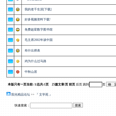
我的老千生涯[下载]
好多视频资料下载!
免费超星数字图书馆
毛主席2002年谈中国
布什出师表
鸡为什么过马路
中秋山居
本版只有一页
当前: 1/总共:1页 25篇文章/页
前页
后页 跳到
页
阳光精品论坛
>>
『 文学苑 』
快速搜索：