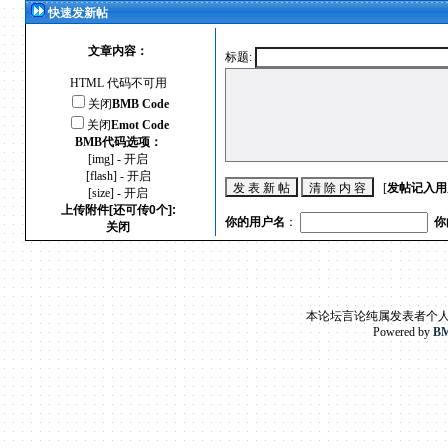
快速发新帖
文章内容：
标题:
HTML 代码不可用
关闭
BMB Code
关闭
Emot Code
BMB代码选项：
[img] - 开启
[flash] - 开启
[
发帖记入用
[size] - 开启
上传附件[还可传0个]:
你的用户名
：
你
关闭
本论坛言论纯属发表者个
Powered by
BM