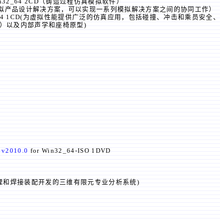
e Win32_64 2CD（铸造过程仿真模拟软件）
放式的虚拟产品设计解决方案，可以实现一系列模拟解决方案之间的协同工作）
22.0 Solvers Win64 1CD(为虚拟性能提供广泛的仿真应用，包括碰撞、冲击
内部声学和座椅原型)
)
v2010.0
for Win32_64-ISO 1DVD
接、热处理和焊接装配开发的三维有限元专业分析系统)