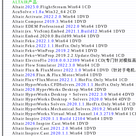
ALTAIR产品:
Altair.
2025.0
.FlightStream.Win64 1CD
AcuSolve.
v1.8a
.Win32_64 2CD
Altair.Activate.
2022.2.0
.Win64 1DVD
Altair.Compose.
2019.3
.Win64 1DVD
Altair EDEM Professional
2022.0
Win64 1DVD
Altair.(ex. VisSim).Embed.
2021.1.Build12
.Win64 1DVD
Altair.Embed.2020.0.Build99.Win64 1DVD
Altair.Feko.
2022.1.0
.Win64 1DVD
Altair.Feko.
2022.1.1
.HotFix.Only.Win64 1DVD
Altair.Feko+WinProp.
2019.2
.Win64 1DVD
Altair.Feko+WinProp.2019.2.2.Update.Only.Win64 1CD
Altair ElectroFlo
2018.0.0.32399
Win64 1CD(专门针对
Altair Flow Simulator
2022.3.0
Win64 1CD
Altair Flux & FluxMotor
2022.1.0
Win64 1DVD（针对
Altair.
2026
.Flux.&.Flux.Motor.Win64 1DVD
Altair.Flux+FluxMotor.
2022.1.1
.HotFix.Only.Win64 1CD
Altair.HyperWorks.CFDSolvers.
2020.1.1
.HotFix.Only.Win64
Altair.
2026
.HyperWorks Desktop.Win64 2DVD
Altair HyperWorks Desktop + Solvers
2022.3.0
Win64 4DVD
Altair HyperWorks Desktop + Solvers
2020.0
Win64 4DVD
Altair.HyperWorks Solvers.
2020.1.1
.HotFix.Only.Win64 1CD
Altair.HyperWorks.Mechanical.Solvers.
2019.2
.Win64 1DVD
Altair.HyperWorks.Virtual.Wind.Tunnel.
14.3.2719
.Win64 1C
Altair Inspire
2020.1.1 Build 12104
Win64 1DVD
Altair.
2026
.Inspire.Cast.Win64 1DVD
Altair.Inspire.Cast.
2021.2.0
.Win64 1DVD
Altair.Inspire.Cast.
2020.1.1
.Win64 1DVD