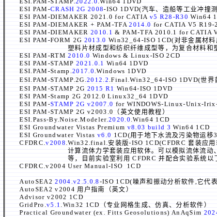
ESI.PAM-STAMP.
2022.0
.Win64 1DVD
ESI PAM-
CRASH
2G 2008
-ISO 1
D
VD(汽车、造船等工业冲撞
ESI PAM-DIEMAKER 2021.0 for CATIA
v5 R28-R30
Win64 
ESI PAM-DIEMAKER + PAM-TFA
2014.0
for CATIA V5 R1
ESI PAM-DIEMAKER
2010.1
& PAM-TFA 2010.1 for CATIA 
ESI PAM-FORM 2G
2013.0
Win32_64-ISO 1CD(对
塑料片材成型和纺织纤维成型等，为复合材料和塑料工业
ESI PAM-RTM
2010.0
Windows & Linux-ISO 2CD
ESI PAM-STAMP
2021.0.1
Win64 1DVD
ESI.PAM-Stamp.
2017.0
.Windows 1DVD
ESI.PAM-STAMP.2G.
2012.2
.Final.Win32_64-ISO 1
DVD
(
世界
ESI PAM-STAMP 2G
2015 R1
Win64-ISO 1DVD
ESI PAM-Stamp 2G 2012.0 Linux32_64 1DVD
ESI PAM-
STAMP 2G v2007.0
for WINDOWS
-Linux-Unix-Irix
ESI PAM-STAMP 2G v2003.0（英文使用教程）
ESI.Pass-By.Noise.Modeler.
2020.0
.Win64 1CD
ESI Groundwater Vistas Premium
v8.03 build 3
Win64 1CD
ESI Groundwater Vistas
v6.0
1CD(用于地下水流及污染物运移3
CFDRC.
v2008
.Win32.final.安装版-ISO 1CD
(CFDRC 套装应
计算
流体力学套装应用软体。可以模拟流体流动
等，目前实验室利用 CFDRC 并配合实验系统
CFDRC.v2004 User Manual-ISO 1CD
AutoSEA2
2004.v2.5.0.8
-ISO 1CD(噪声和振动分析软件,它
AutoSEA2 v2004 用户指南（英文）
Advisor v2002 1CD
GridPro.
v5.1
.Win32 1CD（专业网格生成、仿真、分析软件）
Practical Groundwater (ex. Fitts Geosolutions) AnAqSim
202