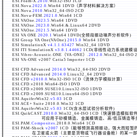
ESI.Foam-X.
2010
.Win32-ISO 1CD
ESI.Nova.
2022.0
.Win64 1DVD（声学材料解决方案）
ESI.Nova.
2010
.Win32_64-ISO 2CD
ESI.Nova-FEM.
2021.0
.Win64 1CD
ESI.VAOne.
2023.5
.Win64 1DVD
ESI.VAOne.
2023.0
.Win64.&.Linux64 2DVD
ESI.VAOne.
2021.5
.Win64 1DVD
ESI VA ONE
2020.1
Win64 1DVD(全频段振动噪声分析软件)
ESI Group VA One(VAOne)
2015.0
Win64 1DVD
ESI SimulationX
v4.1.1.63427
Win32_64 1DVD
ESI ITI SimulationX
v3.8.1.44662
1CD(非线性动力系统建模
ESI.Vibro-Acoustic.ONE（VA-ONE）.
2012.0
.Win32_64-ISO
ESI VA-ONE v2007 Catia5 Importer 1CD
ESI CFD Advanced
2014.0
Win32_64-ISO 2DVD
ESI CFD Advanced
2014.0
Linux32_64 2DVD
ESI CFD
v2010.0
.Win32-ISO 1CD（流体力学模拟计算）
ESI.CFD.v2010.Win64-ISO 1DVD
ESI.CFD.v2009.SUSE10.Linux32-ISO 1DVD
ESI.CFD.v2009.SUSE10.Linux64-ISO 1DVD
ESI.AquiferWin32.
v5.03
1CD
ESI ACE+ Suite 2010.0.Win32 1CD
ESI.AquiferWin32.
v5.03
1CD(含水层试验分析软件)
ESI.QuikCAST.
2010.0
.Win32_64-ISO 1CD（快速铸造
可应用于砂模铸造、金属模铸造、高/低压铸造等多
ESI.PAM.
Composites
.2018.0.Win64 1CD
ESI PAM-Shock
v2007
1CD（能够预测高频振动，强大而短暂的脉冲（typ
在卫星或火箭（主要是货物或飞行器设备舱）的某一部