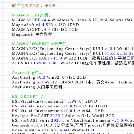
软件列表共
8
页，第
3
页
MAGMASOFT
产品：
MAGMASOFT
v4.4
Windows & Linux & HPux & S
MagmaSoft.
v4.4.SP3.4
-ISO 1DVD
MAGMASOFT v4.4 P28-ISO 1CD
Magmasoft 中文教程
MAGNA POWERTRAIN
产品：
MAGNA ECS(Engineering Center Steyr) KULI
v16.1
Win64 
MAGNA ECS(Engineering Center Steyr) KULI
v15.0 build 3
MAGNA ECS KULI
v11.0
Win32 1CD(一款系统级的热平
AECS.KULI.
v9.00.0001
.Win32 1CD(优化车辆性能，舒适性和运行Aqu
Anycasting产品:
AnyCasting.
v6.3
.Win32_64-ISO 2CD
AnyCasting
6.0
Win32_64-ISO 2CD（中、英文Aspen Technolog
AnyCasting 入门学习资料
ESI-GROUP
产品:
ESI.Visual-Environment.
24.0
.Win64 2DVD
ESI Visual-Environment
v10.0
Win32_64 1DVD
ESI Visual-Environment v10.0 Linux64 1DVD
Keysight.ProCAST.
2026.0
.Solvers.Only.Win64 2CD
ESI ProCAST Suite
2025.0
&.Visual-Environment.
v21.0
.W
Geomesh
v5.0b
1CD（剖分软件,可用于procast几何修复及网
NovaFlow&Solid.CAST.
6.4r1
.Win64 1CD