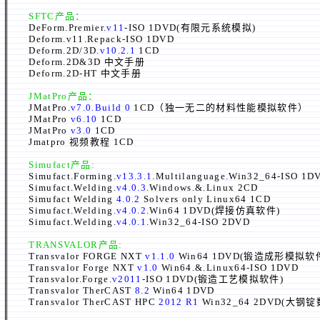
SFTC产品：
DeForm.Premier.
v11
-ISO 1DVD(有限元系统模拟)
Deform.v11.Repack-ISO 1DVD
Deform.2D/3D.
v10.2.1
1CD
Deform.
2D
&
3D
中文手册
Deform.2D-HT 中文手册
JMatPro
产品：
JMatPro.
v7.0.Build 0
1CD（独一无二的材料性能模拟软件）
JMatPro
v6.10
1CD
JMatPro
v3.0
1CD
Jmatpro 视频教程 1CD
Simufact产品:
Simufact.Forming.
v13.3.1
.Multilanguage
.
Win32_64-ISO
Simufact.Welding.
v4.0.3
.Windows.&.Linux 2CD
Simufact Welding
4.0.2
Solvers only Linux64 1CD
Simufact.Welding.
v4.0.2
.Win64 1DVD(焊接仿真软件)
Simufact.Welding.
v4.0.1
.Win32_64-ISO 2DVD
TRANSVALOR产品:
Transvalor FORGE NXT
v1.1.0
Win64 1DVD(锻造成形模拟软
Transvalor Forge NXT
v1.0
Win64.&.Linux64-ISO 1DVD
Transvalor.Forge.
v2011
-ISO 1DVD(锻造工艺模拟软件)
Transvalor TherCAST
8.2
Win64 1DVD
Transvalor TherCAST HPC
2012 R1
Win32_64 2DVD(大