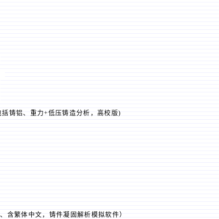
)
)
）
)
)
)
密狗，包括铸铝、重力+低压铸造分析，高校版)
密多语言版、含繁体中文，铸件凝固解析模拟软件）