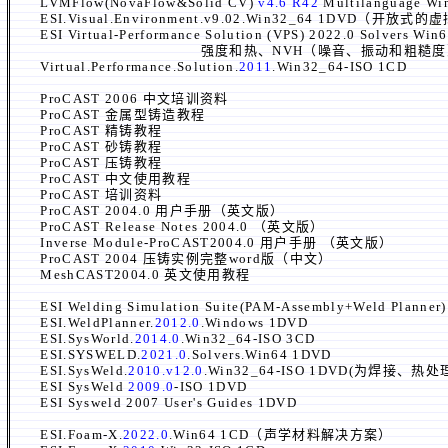
LVMFlow(NovaFlow&Solid CV)
v4.6 R42
Multilanguag
ESI.Visual.Environment.
v9.
02
.Win32_64 1DVD（开
ESI Virtual-Performance Solution (VPS) 20
强度和热、NVH（噪音、振动和粗糙度）以及
Virtual.Performance.Solution.
2011
.Win32_64-ISO 1CD
ProCAST 2006 中文培训资料
ProCAST 金属型铸造教程
ProCAST 精铸教程
ProCAST 砂铸教程
ProCAST 压铸教程
ProCAST 中文使用教程
ProCAST 培训资料
ProCAST 2004.0 用户手册（英文版）
ProCAST Release Notes 2004.0 （英文版）
Inverse Module-ProCAST2004.0 用户手册 （英文版）
ProCAST 2004 压铸实例完整word版（中文）
MeshCAST2004.0 英文使用教程
ESI Welding Simulation Suite(PAM-Assembly+Weld Planner
ESI.WeldPlanner.
2012.0
.Windows 1DVD
ESI.SysWorld.
2014.0
.Win32_64-ISO 3CD
ESI.SYSWELD.
2021.0
.Solvers.Win64 1DVD
ESI.SysWeld.
2010.v12.0
.Win32_64-ISO 1DVD(为焊
ESI SysWeld
2009.0
-ISO 1DVD
ESI Sysweld 2007 User's Guides 1DVD
ESI.Foam-X.
2022.0
.Win64 1CD（声学材料解决方案）