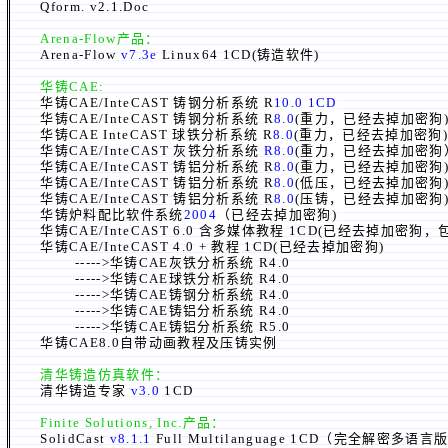
Qform. v2.1.Doc
Arena-Flow
产品：
Arena-Flow
v7.3e
Linux64 1CD(铸造软件)
华铸CAE:
华铸CAE/InteCAST 铸钢分析系统 R
10.0 1CD
华铸CAE/InteCAST 铸钢分析系统 R
8.0
(重力，已
经
去掉加密狗
华铸CAE InteCAST 球铁分析系统 R
8.0
(重力
，已
经
去掉加密狗
华铸CAE/InteCAST 灰铁分析系统
R8.0
(
重力，
已
经
去掉加密狗
华铸CAE/InteCAST 铸铝分析系统 R
8.0
(重力
，已
经
去掉加密狗
华铸CAE/InteCAST 铸铝分析系统 R
8.0
(低压
，已
经
去掉加密狗
华铸CAE/InteCAST 铸铝分析系统 R
8.0
(
压铸
，已
经
去掉加密狗
华铸炉料配比软件系统
2004
（已
经
去掉加密狗)
华铸CAE/InteCAST 6.0 含多媒体教程 1CD(已经去掉加
华铸CAE/InteCAST 4.0 + 教程 1CD(已经去掉加密狗)
----->华铸CAE灰铁分析系统 R4.0
----->华铸CAE球铁分析系统 R4.0
----->华铸CAE铸钢分析系统 R4.0
----->华铸CAE铸铝分析系统 R4.0
----->华铸CAE铸铝分析系统 R5.0
华铸CAE8.0自带动画教程及压铸实例
清华铸造仿真软件：
清华铸造专家
v3.0
1CD
Finite Solutions, Inc.
产品：
SolidCast
v8.1.1
Full Multilanguage 1CD（完全解