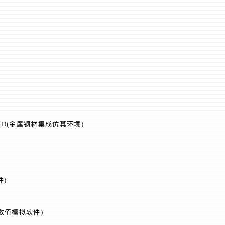
 1DVD(金属钢材集成仿真环境)
件)
钢锭数值模拟软件)