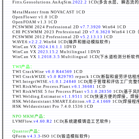
Fitts.Geosolutions.AnAqSim.
2022.2
1CD(多含水层、瞬态流
MetalMaster from NOVACAST 1CD
OpenFlower v1.0 1CD
OpenFOAM v1.3 1CD
PCSWMM 2024 Professional 2D
v7.7.3920
Win64 1CD
CHI PCSWMM 2023 Professional 2D
v7.6.3620
Win64 1
PCSWMM 2012 Professional 2D
v5.2.13.13
1CD
WAVE6.
v2.2.2
.Win64 1CD(噪声和振动模拟软件)
WinCan VX
2024.16.1.1
1DVD
WinCan VX
2023.15.2
Multilingual 1DVD
WinCan VX
1.2018.3.5
Multilingual 1CD(下水道检测分析软件
TWI
产品：
TWI CrackWise
v6.0 R44569
1CD
TWI CrackWIZE
v5.0 R29795
repack 1CD(断裂和疲劳评估程
TWI.IntegriWISE.
v1.0.1.24840
1CD(用于管理和评估工厂完整
TWI.RiskWise.Process.Plant.
v6.1.36681
1CD
TWI RiskWISE 5 for Process Plant
v5.1.0.28350
1CD(基于风
TWI.Welding.Estimator.
v1.1.9511
1CD(快速方便的焊接，焊
HSK.Weldassistant.SMART.Edition.
v8.2.4.1669
1CD(焊接程
HSK Weldassistant Pro 7.4.0.1536 1CD
NPO MKM
产品：
LVMFlow.
v4.60.R2
1CD(系统建模铸造工艺软件)
Quantor
产品：
QForm
v4.3.3
-ISO 1CD(锻造模拟软件)