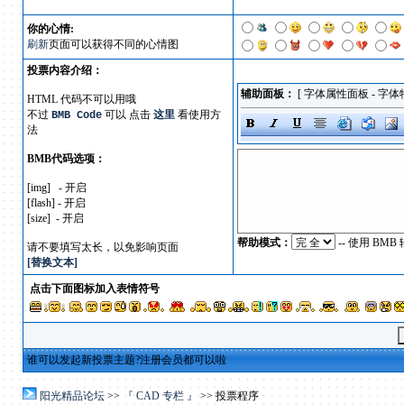
你的心情:
刷新
页面可以获得不同的心情图
投票内容介绍：
辅助面板：
[
字体属性面板
-
字体
HTML 代码不可以用哦
不过
可以 点击
这里
看使用方
BMB Code
法
BMB代码选项：
[img] - 开启
[flash] - 开启
[size] - 开启
帮助模式：
-- 使用 B
请不要填写太长，以免影响页面
[替换文本]
点击下面图标加入表情符号
谁可以发起新投票主题?注册会员都可以啦
阳光精品论坛
>>
『 CAD 专栏 』
>> 投票程序