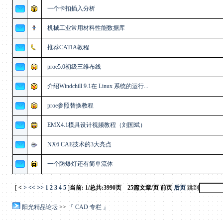
一个卡扣插入分析
机械工业常用材料性能数据库
推荐CATIA教程
proe5.0初级三维布线
介绍Windchill 9.1在 Linux 系统的运行...
proe参照替换教程
EMX4.1模具设计视频教程（刘国斌）
NX6 CAE技术的3大亮点
一个防爆灯还有简单流体
[
<
>
<<
>>
1
2
3
4
5
]
当前: 1/总共:3990页 25篇文章/页
前页
后页
跳到
阳光精品论坛
>>
『 CAD 专栏 』