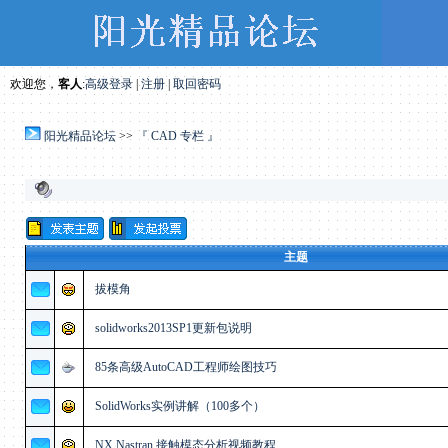
欢迎您，
客人
:
高级登录
|
注册
|
取回密码
阳光精品论坛
>>
『 CAD 专栏 』
主题
拔模角
solidworks2013SP1更新包说明
85条高级AutoCAD工程师绘图技巧
SolidWorks实例讲解（100多个）
NX Nastran 接触模态分析视频教程