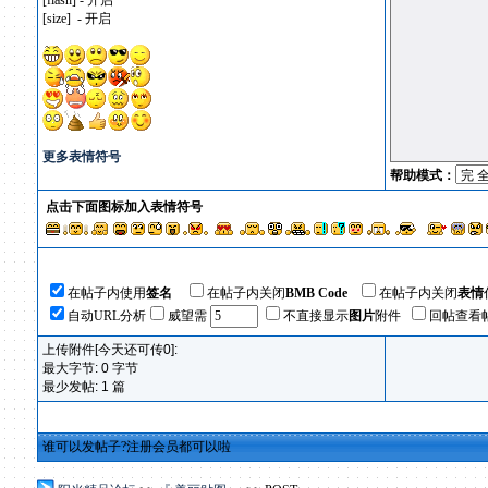
[flash] - 开启
[size] - 开启
更多表情符号
帮助模式：
点击下面图标加入表情符号
在帖子内使用
签名
在帖子内关闭
BMB Code
在帖子内关闭
表情
自动URL分析
威望需
不直接显示
图片
附件
回帖查看
上传附件[今天还可传0]:
最大字节: 0 字节
最少发帖: 1 篇
谁可以发帖子?注册会员都可以啦