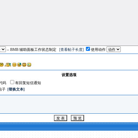
-- BMB 辅助面板工作状态制定
[查看帖子长度]
使用动作
设置选项
代码
有回复短信通知
帖子
[替换文本]