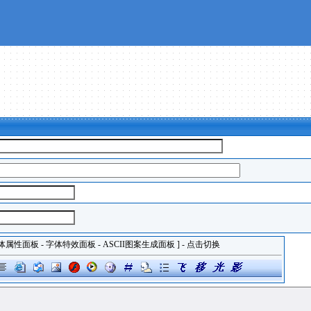
体属性面板
-
字体特效面板
-
ASCII图案生成面板
] - 点击切换