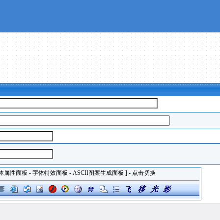
体属性面板
-
字体特效面板
-
ASCII图案生成面板
] - 点击切换