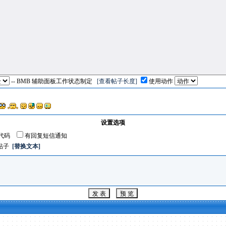
-- BMB 辅助面板工作状态制定
[查看帖子长度]
使用动作
设置选项
代码
有回复短信通知
帖子
[替换文本]