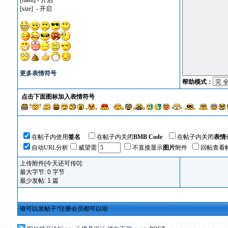
[flash] - 开启
[size] - 开启
更多表情符号
帮助模式：
点击下面图标加入表情符号
在帖子内使用
签名
在帖子内关闭
BMB Code
在帖子内关闭
表情
自动URL分析
威望需
不直接显示
图片
附件
回帖查看
上传附件[今天还可传0]:
最大字节: 0 字节
最少发帖: 1 篇
谁可以发帖子?注册会员都可以啦