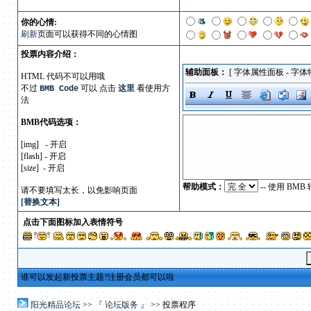
你的心情:
刷新
页面可以获得不同的心情图
投票内容介绍：
辅助面板：
[
字体属性面板
-
字体
HTML 代码不可以用哦
不过
可以 点击
这里
看使用方
BMB Code
法
BMB代码选项：
[img] - 开启
[flash] - 开启
[size] - 开启
帮助模式：
-- 使用 B
请不要填写太长，以免影响页面
[替换文本]
点击下面图标加入表情符号
谁可以发起新投票主题?注册会员都可以啦
阳光精品论坛
>>
『 论坛版务 』
>> 投票程序