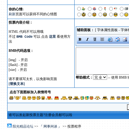
你的心情:
刷新
页面可以获得不同的心情图
投票内容介绍：
辅助面板：
[
字体属性面板
-
字体
HTML 代码不可以用哦
不过
可以 点击
这里
看使用方
BMB Code
法
BMB代码选项：
[img] - 开启
[flash] - 开启
[size] - 开启
帮助模式：
-- 使用 B
请不要填写太长，以免影响页面
[替换文本]
点击下面图标加入表情符号
谁可以发起新投票主题?注册会员都可以啦
阳光精品论坛
>>
『 网事闲谈 』
>> 投票程序