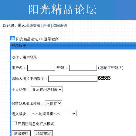
欢迎您，
客人
:
高级登录
|
注册
|
取回密码
阳光精品论坛
>> 登录程序
登录程序
动作：用户登录
用户名：
密码：
(
忘记了密码？
)
请输入图片中的数字：
个人动作：
保留COOKIE时间：
进入版块：
开启短消息免打扰模式